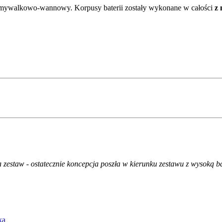
umywalkowo-wannowy. Korpusy baterii zostały wykonane w całości
z 
estaw - ostatecznie koncepcja poszła w kierunku zestawu z wysoką bat
ka