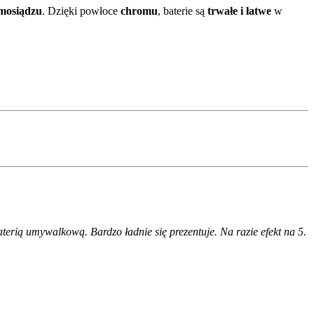
mosiądzu
. Dzięki powłoce
chromu
, baterie są
trwałe i łatwe
w
erią umywalkową. Bardzo ładnie się prezentuje. Na razie efekt na 5.