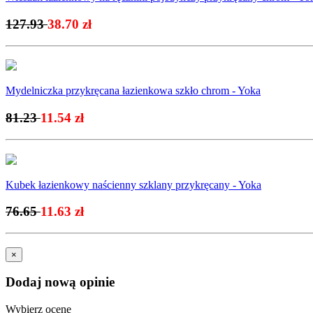
127.93
38.70 zł
Mydelniczka przykręcana łazienkowa szkło chrom - Yoka
81.23
11.54 zł
Kubek łazienkowy naścienny szklany przykręcany - Yoka
76.65
11.63 zł
×
Dodaj nową opinie
Wybierz ocenę