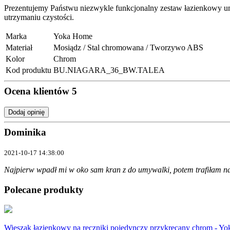
Prezentujemy Państwu niezwykle funkcjonalny zestaw łazienkowy 
utrzymaniu czystości.
Marka
Yoka Home
Materiał
Mosiądz / Stal chromowana / Tworzywo ABS
Kolor
Chrom
Kod produktu
BU.NIAGARA_36_BW.TALEA
Ocena klientów
5
Dodaj opinię
Dominika
2021-10-17 14:38:00
Najpierw wpadł mi w oko sam kran z do umywalki, potem trafiłam na z
Polecane produkty
Wieszak łazienkowy na ręczniki pojedynczy przykręcany chrom - Yo