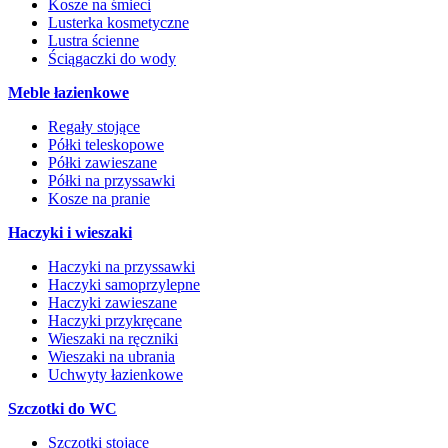
Kosze na śmieci
Lusterka kosmetyczne
Lustra ścienne
Ściągaczki do wody
Meble łazienkowe
Regały stojące
Półki teleskopowe
Półki zawieszane
Półki na przyssawki
Kosze na pranie
Haczyki i wieszaki
Haczyki na przyssawki
Haczyki samoprzylepne
Haczyki zawieszane
Haczyki przykręcane
Wieszaki na ręczniki
Wieszaki na ubrania
Uchwyty łazienkowe
Szczotki do WC
Szczotki stojące