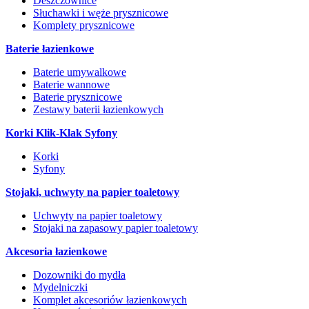
Deszczownice
Słuchawki i węże prysznicowe
Komplety prysznicowe
Baterie łazienkowe
Baterie umywalkowe
Baterie wannowe
Baterie prysznicowe
Zestawy baterii łazienkowych
Korki Klik-Klak Syfony
Korki
Syfony
Stojaki, uchwyty na papier toaletowy
Uchwyty na papier toaletowy
Stojaki na zapasowy papier toaletowy
Akcesoria łazienkowe
Dozowniki do mydła
Mydelniczki
Komplet akcesoriów łazienkowych