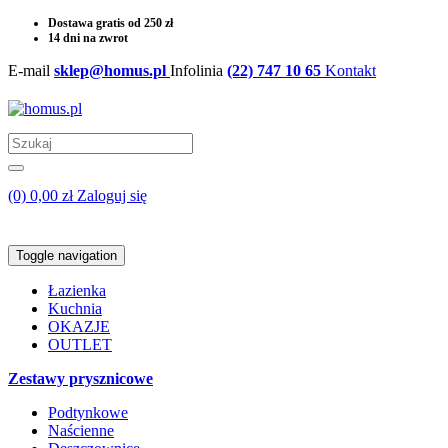
Dostawa gratis od 250 zł
14 dni na zwrot
E-mail
sklep@homus.pl
Infolinia
(22) 747 10 65
Kontakt
(0) 0,00 zł
Zaloguj się
Toggle navigation
Łazienka
Kuchnia
OKAZJE
OUTLET
Zestawy prysznicowe
Podtynkowe
Naścienne