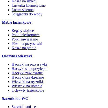
Kosze na śmieci
Lusterka kosmetyczne
Lustra ścienne
Ściągaczki do wody
Meble łazienkowe
Regały stojące
Półki teleskopowe
Półki zawieszane
Półki na przyssawki
Kosze na pranie
Haczyki i wieszaki
Haczyki na przyssawki
Haczyki samoprzylepne
Haczyki zawieszane
Haczyki przykręcane
Wieszaki na ręczniki
Wieszaki na ubrania
Uchwyty łazienkowe
Szczotki do WC
Szczotki stojące