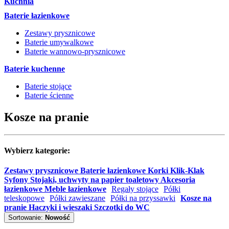
Kuchnia
Baterie łazienkowe
Zestawy prysznicowe
Baterie umywalkowe
Baterie wannowo-prysznicowe
Baterie kuchenne
Baterie stojące
Baterie ścienne
Kosze na pranie
Wybierz kategorie:
Zestawy prysznicowe
Baterie łazienkowe
Korki Klik-Klak
Syfony
Stojaki, uchwyty na papier toaletowy
Akcesoria
łazienkowe
Meble łazienkowe
Regały stojące
Półki
teleskopowe
Półki zawieszane
Półki na przyssawki
Kosze na
pranie
Haczyki i wieszaki
Szczotki do WC
Sortowanie:
Nowość