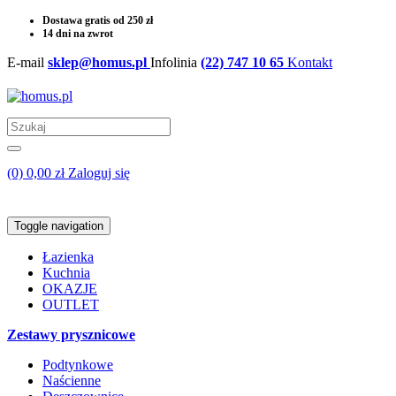
Dostawa gratis od 250 zł
14 dni na zwrot
E-mail
sklep@homus.pl
Infolinia
(22) 747 10 65
Kontakt
(0) 0,00 zł
Zaloguj się
Toggle navigation
Łazienka
Kuchnia
OKAZJE
OUTLET
Zestawy prysznicowe
Podtynkowe
Naścienne