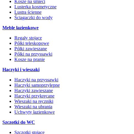
Kosze na śmieci
Lusterka kosmetyczne
Lustra ścienne
Ściągaczki do wody
Meble łazienkowe
Regały stojące
Półki teleskopowe
Półki zawieszane
Półki na przyssawki
Kosze na pranie
Haczyki i wieszaki
Haczyki na przyssawki
Haczyki samoprzylepne
Haczyki zawieszane
Haczyki przykręcane
Wieszaki na ręczniki
Wieszaki na ubrania
Uchwyty łazienkowe
Szczotki do WC
Szczotki stojące