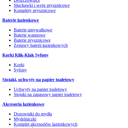
Deszczownice
Słuchawki i węże prysznicowe
Komplety prysznicowe
Baterie łazienkowe
Baterie umywalkowe
Baterie wannowe
Baterie prysznicowe
Zestawy baterii łazienkowych
Korki Klik-Klak Syfony
Korki
Syfony
Stojaki, uchwyty na papier toaletowy
Uchwyty na papier toaletowy
Stojaki na zapasowy papier toaletowy
Akcesoria łazienkowe
Dozowniki do mydła
Mydelniczki
Komplet akcesoriów łazienkowych