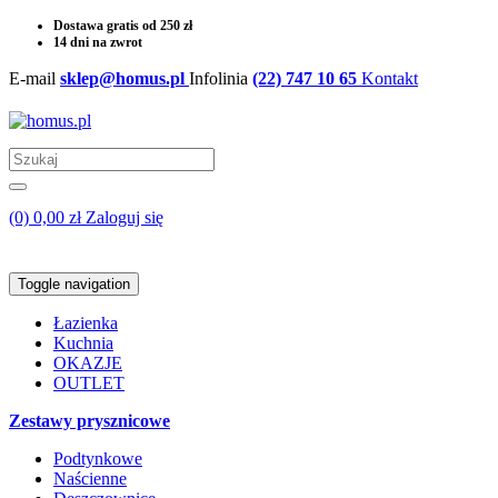
Dostawa gratis od 250 zł
14 dni na zwrot
E-mail
sklep@homus.pl
Infolinia
(22) 747 10 65
Kontakt
(0) 0,00 zł
Zaloguj się
Toggle navigation
Łazienka
Kuchnia
OKAZJE
OUTLET
Zestawy prysznicowe
Podtynkowe
Naścienne