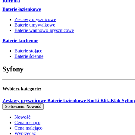
Kuchnia
Baterie łazienkowe
Zestawy prysznicowe
Baterie umywalkowe
Baterie wannowo-prysznicowe
Baterie kuchenne
Baterie stojące
Baterie ścienne
Syfony
Wybierz kategorie:
Zestawy prysznicowe
Baterie łazienkowe
Korki Klik-Klak Syfon
Sortowanie:
Nowość
Nowość
Cena rosnąco
Cena malejąco
Wyprzedaż