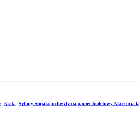
y
Korki
Syfony
Stojaki, uchwyty na papier toaletowy
Akcesoria ł