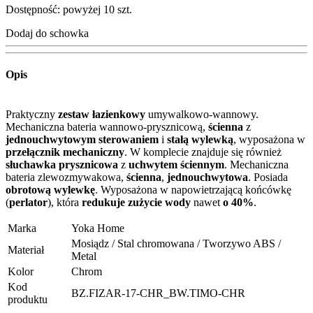
Dostępność: powyżej 10 szt.
Dodaj do schowka
Opis
Praktyczny
zestaw łazienkowy
umywalkowo-wannowy.
Mechaniczna bateria wannowo-prysznicową,
ścienna
z
jednouchwytowym sterowaniem
i
stałą wylewką
, wyposażona w
przełącznik mechaniczny
. W komplecie znajduje się również
słuchawka prysznicowa
z
uchwytem ściennym
. Mechaniczna
bateria zlewozmywakowa,
ścienna
,
jednouchwytowa
. Posiada
obrotową wylewkę
. Wyposażona w napowietrzającą końcówkę
(
perlator
), która
redukuje zużycie wody
nawet
o 40%
.
Marka
Yoka Home
Mosiądz / Stal chromowana / Tworzywo ABS /
Materiał
Metal
Kolor
Chrom
Kod
BZ.FIZAR-17-CHR_BW.TIMO-CHR
produktu