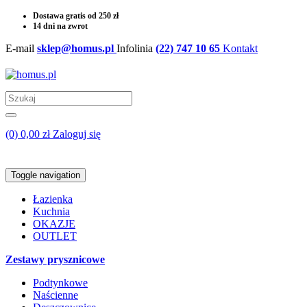
Dostawa gratis od 250 zł
14 dni na zwrot
E-mail
sklep@homus.pl
Infolinia
(22) 747 10 65
Kontakt
(0) 0,00 zł
Zaloguj się
Toggle navigation
Łazienka
Kuchnia
OKAZJE
OUTLET
Zestawy prysznicowe
Podtynkowe
Naścienne