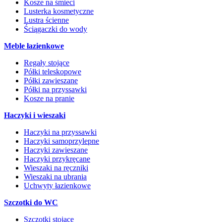
Kosze na śmieci
Lusterka kosmetyczne
Lustra ścienne
Ściągaczki do wody
Meble łazienkowe
Regały stojące
Półki teleskopowe
Półki zawieszane
Półki na przyssawki
Kosze na pranie
Haczyki i wieszaki
Haczyki na przyssawki
Haczyki samoprzylepne
Haczyki zawieszane
Haczyki przykręcane
Wieszaki na ręczniki
Wieszaki na ubrania
Uchwyty łazienkowe
Szczotki do WC
Szczotki stojące