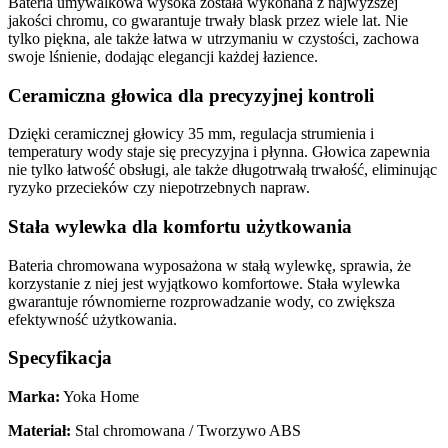
Bateria umywalkowa wysoka została wykonana z najwyższej
jakości chromu, co gwarantuje trwały blask przez wiele lat. Nie
tylko piękna, ale także łatwa w utrzymaniu w czystości, zachowa
swoje lśnienie, dodając elegancji każdej łazience.
Ceramiczna głowica dla precyzyjnej kontroli
Dzięki ceramicznej głowicy 35 mm, regulacja strumienia i
temperatury wody staje się precyzyjna i płynna. Głowica zapewnia
nie tylko łatwość obsługi, ale także długotrwałą trwałość, eliminując
ryzyko przecieków czy niepotrzebnych napraw.
Stała wylewka dla komfortu użytkowania
Bateria chromowana wyposażona w stałą wylewkę, sprawia, że
korzystanie z niej jest wyjątkowo komfortowe. Stała wylewka
gwarantuje równomierne rozprowadzanie wody, co zwiększa
efektywność użytkowania.
Specyfikacja
Marka:
Yoka Home
Materiał:
Stal chromowana / Tworzywo ABS