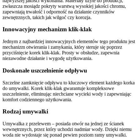
najwyższej jakości wykonania. Materiały użyte do produkcji,
zwłaszcza mosiądz pokryty warstwą wysokiej jakości chromu,
zapewniają trwałość i odporność na działanie czynników
zewnętrznych, takich jak wilgoć czy korozja.
Innowacyjny mechanizm klik-klak
Jednym z najbardziej innowacyjnych elementów tego produktu jest
mechanizm otwierania i zamykania, który steruje się poprzez
przyciśnięcie korek klik-klak. Prosty w obsłudze, zapewnia
niezawodne działanie i wygodę użytkowania.
Doskonałe uszczelnienie odpływu
Szczelne zamknięcie odpływu to kluczowy element każdego korka
do umywalki. Korek klik-klak gwarantuje kompleksowe
uszczelnienie, eliminując niechciane wycieki wody i zapewniając
komfort codziennego użytkowania.
Rodzaj umywalki
Umywalka z przelewem – posiada otwór na jednej ze ścianek
wewnętrznych, przez który uchodzi nadmiar wody. Dzięki niemu
woda nie wydostaje się ponad pewien poziom ramy umywalki.