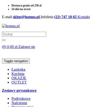
Dostawa gratis od 250 zł
14 dni na zwrot
E-mail
sklep@homus.pl
Infolinia
(22) 747 10 65
Kontakt
(0) 0,00 zł
Zaloguj się
Toggle navigation
Łazienka
Kuchnia
OKAZJE
OUTLET
Zestawy prysznicowe
Podtynkowe
Naścienne