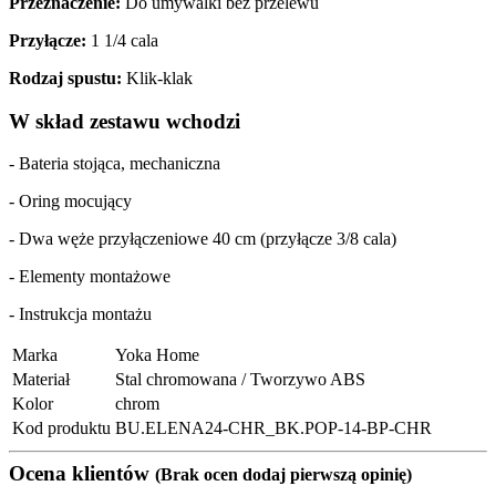
Przeznaczenie:
Do umywalki bez przelewu
Przyłącze:
1 1/4 cala
Rodzaj spustu:
Klik-klak
W skład zestawu wchodzi
- Bateria stojąca, mechaniczna
- Oring mocujący
- Dwa węże przyłączeniowe 40 cm (przyłącze 3/8 cala)
- Elementy montażowe
- Instrukcja montażu
Marka
Yoka Home
Materiał
Stal chromowana / Tworzywo ABS
Kolor
chrom
Kod produktu
BU.ELENA24-CHR_BK.POP-14-BP-CHR
Ocena klientów
(Brak ocen dodaj pierwszą opinię)