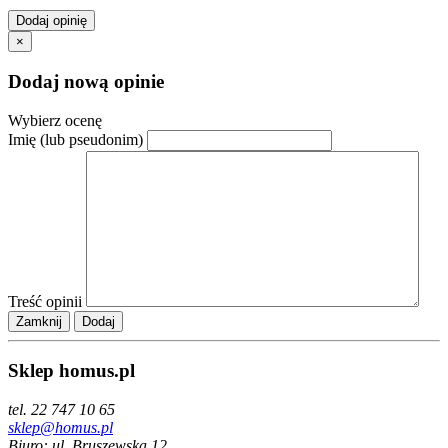
Dodaj opinię
×
Dodaj nową opinie
Wybierz ocenę
Imię (lub pseudonim)
Treść opinii
Zamknij
Sklep homus.pl
tel. 22 747 10 65
sklep@homus.pl
Biuro: ul. Bruszewska 12