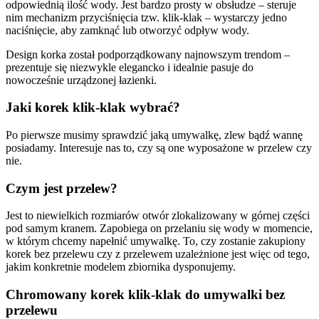
odpowiednią ilość wody. Jest bardzo prosty w obsłudze – steruje
nim mechanizm przyciśnięcia tzw. klik-klak – wystarczy jedno
naciśnięcie, aby zamknąć lub otworzyć odpływ wody.
Design korka został podporządkowany najnowszym trendom –
prezentuje się niezwykle elegancko i idealnie pasuje do
nowocześnie urządzonej łazienki.
Jaki korek klik-klak wybrać?
Po pierwsze musimy sprawdzić jaką umywalkę, zlew bądź wannę
posiadamy. Interesuje nas to, czy są one wyposażone w przelew czy
nie.
Czym jest przelew?
Jest to niewielkich rozmiarów otwór zlokalizowany w górnej części
pod samym kranem. Zapobiega on przelaniu się wody w momencie,
w którym chcemy napełnić umywalkę. To, czy zostanie zakupiony
korek bez przelewu czy z przelewem uzależnione jest więc od tego,
jakim konkretnie modelem zbiornika dysponujemy.
Chromowany korek klik-klak do umywalki bez
przelewu