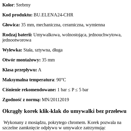
Kolor
: Srebrny
Kod produktu:
BU.ELENA24-CHR
Głowica:
35 mm, mechaniczna, ceramiczna, wymienna
Rodzaj baterii:
Umywalkowa, wolnostojąca, jednouchwytowa,
jednootworowa
Wylewka:
Stała, sztywna, długa
Otwór montażowy:
35 mm
Klasa przepływu:
A
Maksymalna temperatura
: 90°C
Ciśnienie rekomendowane:
1 bar ≤ P ≤ 5 bar
Zgodność z normą:
MN/20112019
Okrągły korek klik-klak do umywalki bez przelewu
Wykonany z mosiądzu, pokrytego chromem. Korek pozwala na
szczelne zamknięcie odpływu w umywalce zatrzymując