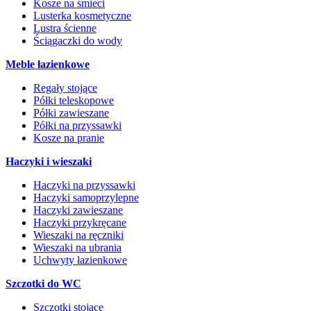
Kosze na śmieci
Lusterka kosmetyczne
Lustra ścienne
Ściągaczki do wody
Meble łazienkowe
Regały stojące
Półki teleskopowe
Półki zawieszane
Półki na przyssawki
Kosze na pranie
Haczyki i wieszaki
Haczyki na przyssawki
Haczyki samoprzylepne
Haczyki zawieszane
Haczyki przykręcane
Wieszaki na ręczniki
Wieszaki na ubrania
Uchwyty łazienkowe
Szczotki do WC
Szczotki stojące