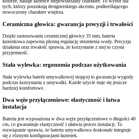
kolorze, nadaje łazience niepowtarzalny charakter. To wybór dla
tych, którzy poszukują designerskiego akcentu, podkreślającego
nowoczesny charakter wnętrza.
Ceramiczna głowica: gwarancja precyzji i trwałości
Dzięki zastosowaniu ceramicznej głowicy 35 mm, bateria
łazienkowa zapewnia płynną regulację strumienia wody. Precyzja
działania oraz trwałość sprawia, że korzystanie z niej to czysta
przyjemność.
Stała wylewka: ergonomia podczas użytkowania
Stała wylewka baterii umywalkowej stojącej to gwarancja wygody
podczas korzystania z umywalki. Każde użycie staje się jeszcze
bardziej komfortowe.
Dwa węże przyłączeniowe: elastyczność i łatwa
instalacja
Bateria jest wyposażona w dwa węże przyłączeniowe o długości 40
cm, co gwarantuje elastyczność i ułatwia proces instalacji. To
rozwiązanie sprawia, że bateria umywalkowa doskonale integruje
się z różnymi konfiguracjami łazienek.