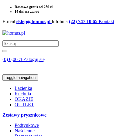
Dostawa gratis od 250 zł
14 dni na zwrot
E-mail
sklep@homus.pl
Infolinia
(22) 747 10 65
Kontakt
(0) 0,00 zł
Zaloguj się
Toggle navigation
Łazienka
Kuchnia
OKAZJE
OUTLET
Zestawy prysznicowe
Podtynkowe
Naścienne