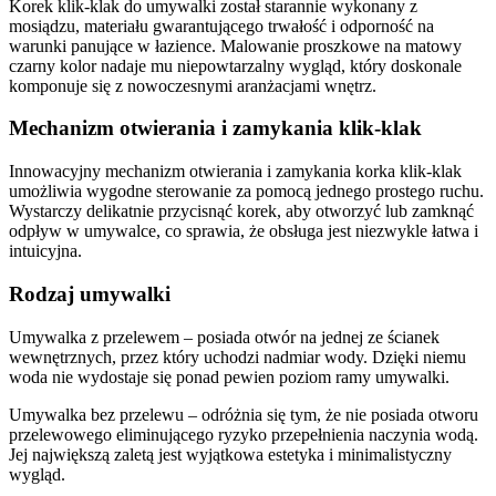
Korek klik-klak do umywalki został starannie wykonany z
mosiądzu, materiału gwarantującego trwałość i odporność na
warunki panujące w łazience. Malowanie proszkowe na matowy
czarny kolor nadaje mu niepowtarzalny wygląd, który doskonale
komponuje się z nowoczesnymi aranżacjami wnętrz.
Mechanizm otwierania i zamykania klik-klak
Innowacyjny mechanizm otwierania i zamykania korka klik-klak
umożliwia wygodne sterowanie za pomocą jednego prostego ruchu.
Wystarczy delikatnie przycisnąć korek, aby otworzyć lub zamknąć
odpływ w umywalce, co sprawia, że obsługa jest niezwykle łatwa i
intuicyjna.
Rodzaj umywalki
Umywalka z przelewem – posiada otwór na jednej ze ścianek
wewnętrznych, przez który uchodzi nadmiar wody. Dzięki niemu
woda nie wydostaje się ponad pewien poziom ramy umywalki.
Umywalka bez przelewu – odróżnia się tym, że nie posiada otworu
przelewowego eliminującego ryzyko przepełnienia naczynia wodą.
Jej największą zaletą jest wyjątkowa estetyka i minimalistyczny
wygląd.