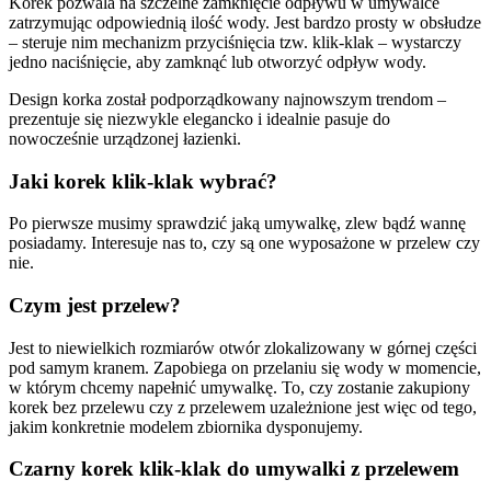
Korek pozwala na szczelne zamknięcie odpływu w umywalce
zatrzymując odpowiednią ilość wody. Jest bardzo prosty w obsłudze
– steruje nim mechanizm przyciśnięcia tzw. klik-klak – wystarczy
jedno naciśnięcie, aby zamknąć lub otworzyć odpływ wody.
Design korka został podporządkowany najnowszym trendom –
prezentuje się niezwykle elegancko i idealnie pasuje do
nowocześnie urządzonej łazienki.
Jaki korek klik-klak wybrać?
Po pierwsze musimy sprawdzić jaką umywalkę, zlew bądź wannę
posiadamy. Interesuje nas to, czy są one wyposażone w przelew czy
nie.
Czym jest przelew?
Jest to niewielkich rozmiarów otwór zlokalizowany w górnej części
pod samym kranem. Zapobiega on przelaniu się wody w momencie,
w którym chcemy napełnić umywalkę. To, czy zostanie zakupiony
korek bez przelewu czy z przelewem uzależnione jest więc od tego,
jakim konkretnie modelem zbiornika dysponujemy.
Czarny korek klik-klak do umywalki z przelewem