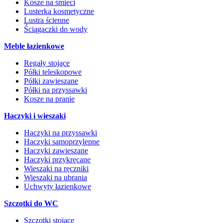
Kosze na śmieci
Lusterka kosmetyczne
Lustra ścienne
Ściągaczki do wody
Meble łazienkowe
Regały stojące
Półki teleskopowe
Półki zawieszane
Półki na przyssawki
Kosze na pranie
Haczyki i wieszaki
Haczyki na przyssawki
Haczyki samoprzylepne
Haczyki zawieszane
Haczyki przykręcane
Wieszaki na ręczniki
Wieszaki na ubrania
Uchwyty łazienkowe
Szczotki do WC
Szczotki stojące