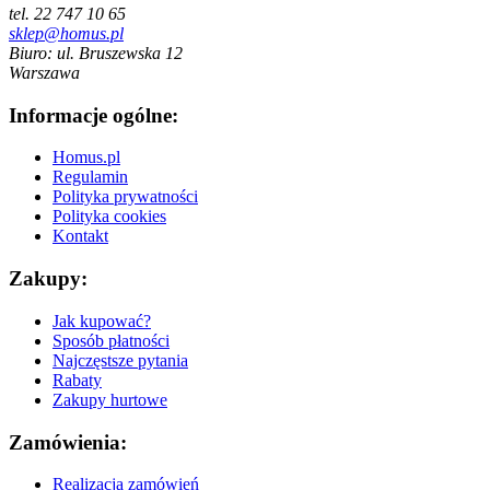
tel. 22 747 10 65
sklep@homus.pl
Biuro: ul. Bruszewska 12
Warszawa
Informacje ogólne:
Homus.pl
Regulamin
Polityka prywatności
Polityka cookies
Kontakt
Zakupy:
Jak kupować?
Sposób płatności
Najczęstsze pytania
Rabaty
Zakupy hurtowe
Zamówienia:
Realizacja zamówień