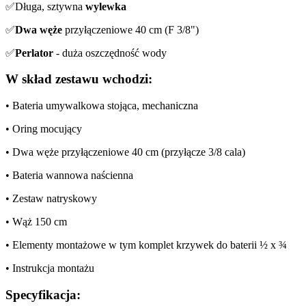
✅Długa, sztywna
wylewka
✅
Dwa węże
przyłączeniowe 40 cm (F 3/8")
✅
Perlator
- duża oszczędność wody
W skład zestawu wchodzi:
• Bateria umywalkowa stojąca, mechaniczna
• Oring mocujący
• Dwa węże przyłączeniowe 40 cm (przyłącze 3/8 cala)
• Bateria wannowa naścienna
• Zestaw natryskowy
• Wąż 150 cm
• Elementy montażowe w tym komplet krzywek do baterii ½ x ¾
• Instrukcja montażu
Specyfikacja: