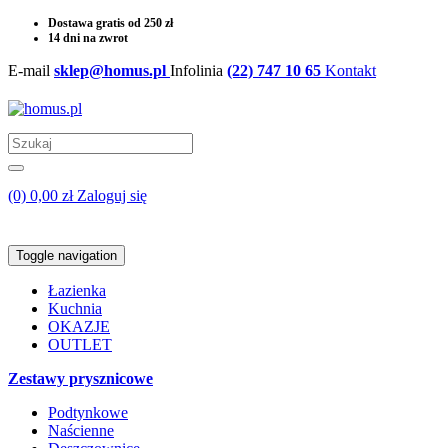
Dostawa gratis od 250 zł
14 dni na zwrot
E-mail
sklep@homus.pl
Infolinia
(22) 747 10 65
Kontakt
(0) 0,00 zł
Zaloguj się
Toggle navigation
Łazienka
Kuchnia
OKAZJE
OUTLET
Zestawy prysznicowe
Podtynkowe
Naścienne