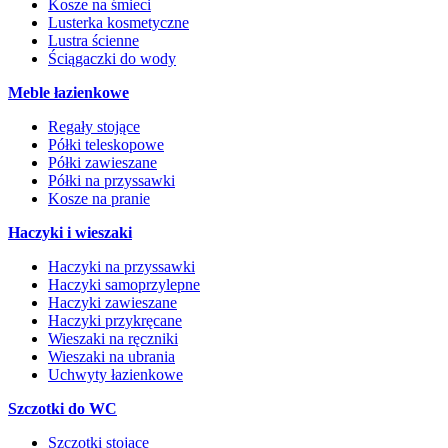
Kosze na śmieci
Lusterka kosmetyczne
Lustra ścienne
Ściągaczki do wody
Meble łazienkowe
Regały stojące
Półki teleskopowe
Półki zawieszane
Półki na przyssawki
Kosze na pranie
Haczyki i wieszaki
Haczyki na przyssawki
Haczyki samoprzylepne
Haczyki zawieszane
Haczyki przykręcane
Wieszaki na ręczniki
Wieszaki na ubrania
Uchwyty łazienkowe
Szczotki do WC
Szczotki stojące