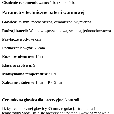
Ciśnienie rekomendowane:
1 bar ≤ P ≤ 5 bar
Parametry techniczne baterii wannowej
Głowica
: 35 mm, mechaniczna, ceramiczna, wymienna
Rodzaj baterii:
Wannowo-prysznicowa, ścienna, jednouchwytowa
Przyłącze wody
: ¾ cala
Podłączenie węża:
½ cala
Rozstaw otworów:
15 cm
Klasa przepływu
: S
Maksymalna temperatura:
90°C
Zalecane ciśnienie:
1 bar ≤ P ≤ 5 bar
Ceramiczna głowica dla precyzyjnej kontroli
Dzięki ceramicznej głowicy 35 mm, regulacja strumienia i
temperatury wody staje się precyzyjna i płynna. Głowica zapewnia