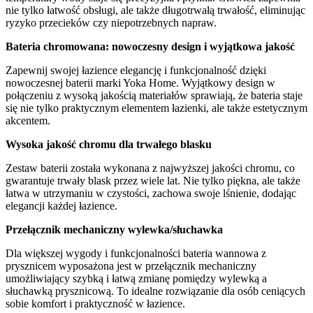
nie tylko łatwość obsługi, ale także długotrwałą trwałość, eliminując
ryzyko przecieków czy niepotrzebnych napraw.
Bateria chromowana: nowoczesny design i wyjątkowa jakość
Zapewnij swojej łazience elegancję i funkcjonalność dzięki
nowoczesnej baterii marki Yoka Home. Wyjątkowy design w
połączeniu z wysoką jakością materiałów sprawiają, że bateria staje
się nie tylko praktycznym elementem łazienki, ale także estetycznym
akcentem.
Wysoka jakość chromu dla trwałego blasku
Zestaw baterii została wykonana z najwyższej jakości chromu, co
gwarantuje trwały blask przez wiele lat. Nie tylko piękna, ale także
łatwa w utrzymaniu w czystości, zachowa swoje lśnienie, dodając
elegancji każdej łazience.
Przełącznik mechaniczny wylewka/słuchawka
Dla większej wygody i funkcjonalności bateria wannowa z
prysznicem wyposażona jest w przełącznik mechaniczny
umożliwiający szybką i łatwą zmianę pomiędzy wylewką a
słuchawką prysznicową. To idealne rozwiązanie dla osób ceniących
sobie komfort i praktyczność w łazience.