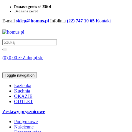
Dostawa gratis od 250 zł
14 dni na zwrot
E-mail
sklep@homus.pl
Infolinia
(22) 747 10 65
Kontakt
(0) 0,00 zł
Zaloguj się
Toggle navigation
Łazienka
Kuchnia
OKAZJE
OUTLET
Zestawy prysznicowe
Podtynkowe
Naścienne