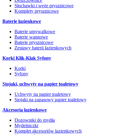
Deszczownice
Słuchawki i węże prysznicowe
Komplety prysznicowe
Baterie łazienkowe
Baterie umywalkowe
Baterie wannowe
Baterie prysznicowe
Zestawy baterii łazienkowych
Korki Klik-Klak Syfony
Korki
Syfony
Stojaki, uchwyty na papier toaletowy
Uchwyty na papier toaletowy
Stojaki na zapasowy papier toaletowy
Akcesoria łazienkowe
Dozowniki do mydła
Mydelniczki
Komplet akcesoriów łazienkowych