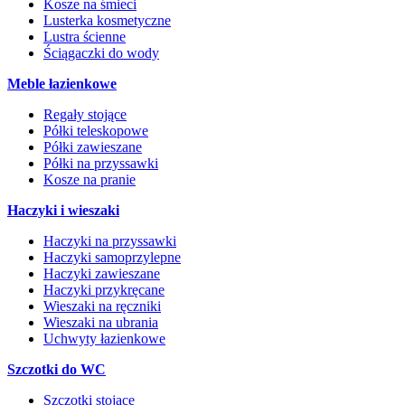
Kosze na śmieci
Lusterka kosmetyczne
Lustra ścienne
Ściągaczki do wody
Meble łazienkowe
Regały stojące
Półki teleskopowe
Półki zawieszane
Półki na przyssawki
Kosze na pranie
Haczyki i wieszaki
Haczyki na przyssawki
Haczyki samoprzylepne
Haczyki zawieszane
Haczyki przykręcane
Wieszaki na ręczniki
Wieszaki na ubrania
Uchwyty łazienkowe
Szczotki do WC
Szczotki stojące